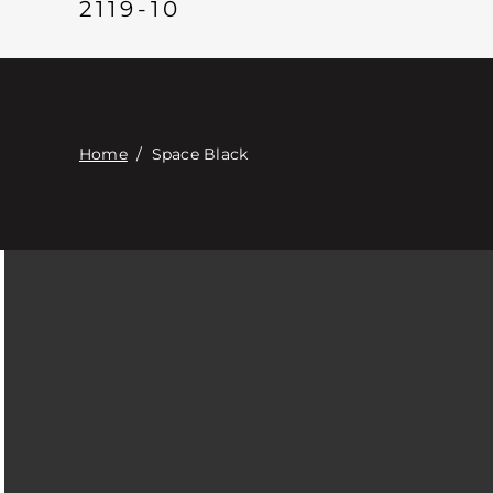
2119-10
Home
/
Space Black