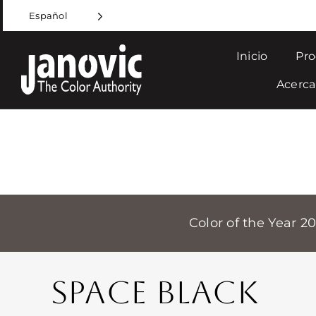
Skip
Español
to
content
Inicio
Pro
Acerca
Color of the Year 2
SPACE BLACK