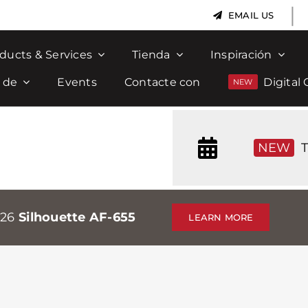
|
EMAIL US
ducts & Services
Tienda
Inspiración
 de
Events
Contacte con
Digital 
NEW
T
026
Silhouette AF-655
LEARN MORE