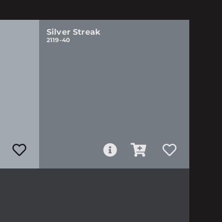
Silver Streak
2119-40