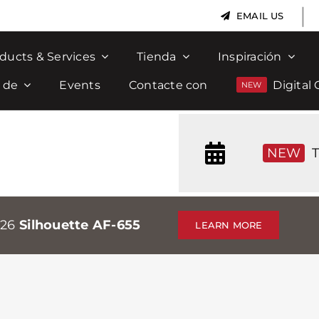
|
EMAIL US
ducts & Services
Tienda
Inspiración
 de
Events
Contacte con
Digital 
NEW
T
026
Silhouette AF-655
LEARN MORE