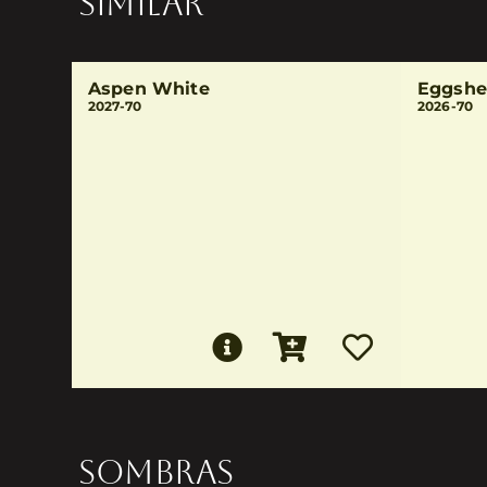
SIMILAR
Aspen White
Eggshe
2027-70
2026-70
SOMBRAS