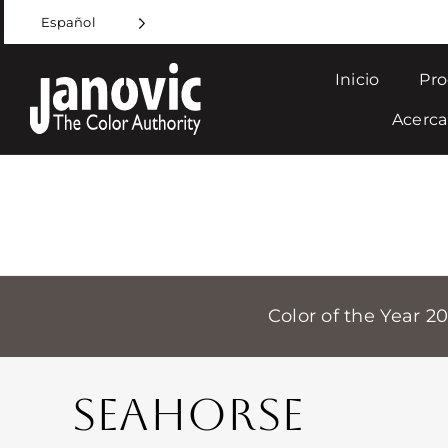
Skip
Español
to
content
Inicio
Pro
Acerca
Color of the Year 2
SEAHORSE