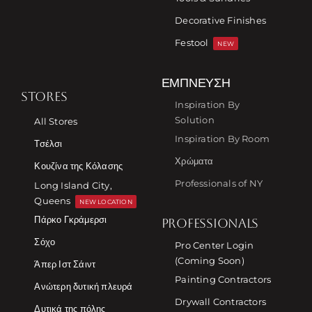
Decorative Finishes
Festool
NEW
ΈΜΠΝΕΥΣΗ
STORES
Inspiration By
Solution
All Stores
Inspiration By Room
Τσέλσι
Χρώματα
Κουζίνα της Κόλασης
Professionals of NY
Long Island City,
Queens
NEW LOCATION
Πάρκο Γκράμερσι
PROFESSIONALS
Σόχο
Pro Center Login
(Coming Soon)
Άπερ Ιστ Σάιντ
Painting Contractors
Ανώτερη δυτική πλευρά
Drywall Contractors
Δυτικά της πόλης