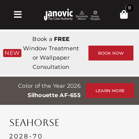
Skip
0
to
Toggle
content
Navigation
Σπίτι
Book a
FREE
Products & Services
Window Treatment
NEW
BOOK NOW
or Wallpaper
Κατάστημα
Consultation
Έμπνευση
Color of the Year 2026
Professionals
LEARN MORE
Silhouette AF-655
Stores
Περίπου
SEAHORSE
Εκδηλώσεις
2028-70