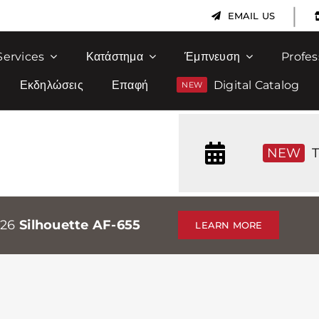
|
EMAIL US
Services
Κατάστημα
Έμπνευση
Profes
Εκδηλώσεις
Επαφή
Digital Catalog
NEW
T
026
Silhouette AF-655
LEARN MORE