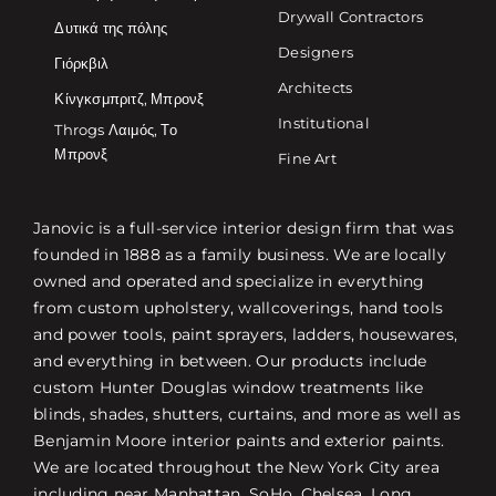
Drywall Contractors
Δυτικά της πόλης
Designers
Γιόρκβιλ
Architects
Κίνγκσμπριτζ, Μπρονξ
Institutional
Throgs Λαιμός, Το
Μπρονξ
Fine Art
Janovic is a full-service interior design firm that was
founded in 1888 as a family business. We are locally
owned and operated and specialize in everything
from custom upholstery, wallcoverings, hand tools
and power tools, paint sprayers, ladders, housewares,
and everything in between. Our products include
custom Hunter Douglas window treatments like
blinds, shades, shutters, curtains, and more as well as
Benjamin Moore interior paints and exterior paints.
We are located throughout the New York City area
including near Manhattan, SoHo, Chelsea, Long