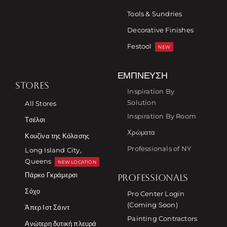
Tools & Sundries
Decorative Finishes
Festool
NEW
ΈΜΠΝΕΥΣΗ
STORES
Inspiration By
Solution
All Stores
Inspiration By Room
Τσέλσι
Χρώματα
Κουζίνα της Κόλασης
Professionals of NY
Long Island City,
Queens
NEW LOCATION
Πάρκο Γκράμερσι
PROFESSIONALS
Σόχο
Pro Center Login
(Coming Soon)
Άπερ Ιστ Σάιντ
Painting Contractors
Ανώτερη δυτική πλευρά