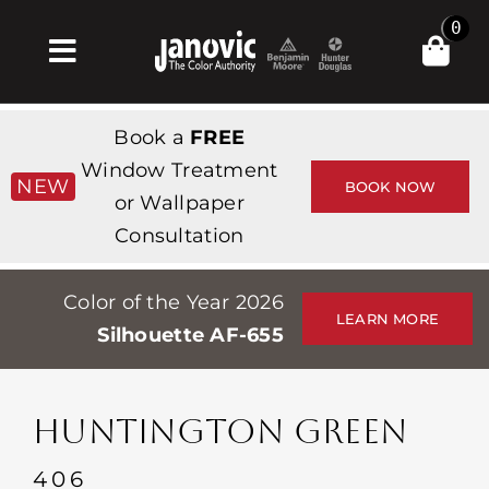
Skip
0
to
Toggle
content
Navigation
Σπίτι
Book a
FREE
Products & Services
Window Treatment
NEW
BOOK NOW
or Wallpaper
Κατάστημα
Consultation
Έμπνευση
Color of the Year 2026
Professionals
LEARN MORE
Silhouette AF-655
Stores
Περίπου
HUNTINGTON GREEN
Εκδηλώσεις
406