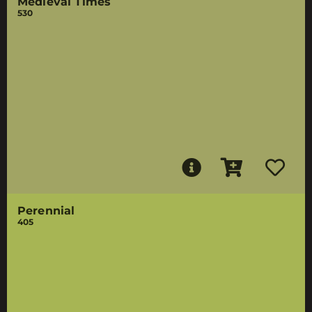
Medieval Times
530
Perennial
405