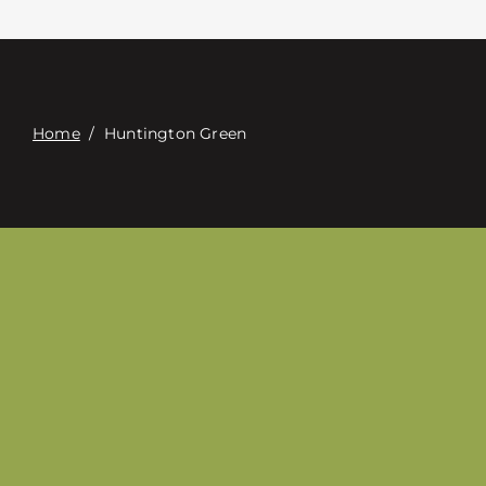
Связаться с
Digital Catalog
Home
/
Huntington Green