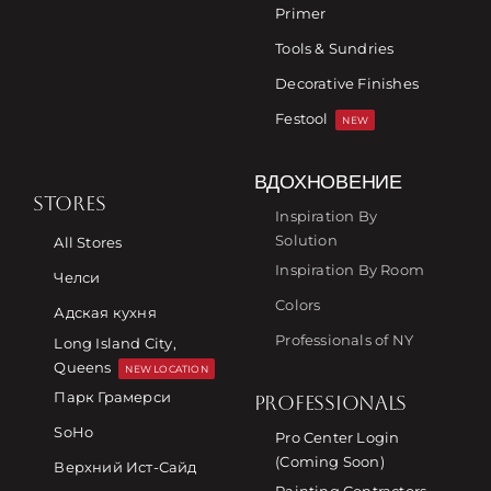
Primer
Tools & Sundries
Decorative Finishes
Festool
NEW
ВДОХНОВЕНИЕ
STORES
Inspiration By
Solution
All Stores
Inspiration By Room
Челси
Colors
Адская кухня
Professionals of NY
Long Island City,
Queens
NEW LOCATION
Парк Грамерси
PROFESSIONALS
SoHo
Pro Center Login
(Coming Soon)
Верхний Ист-Сайд