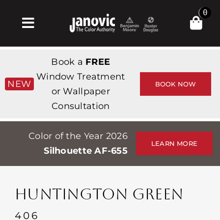
Skip
0
to
Toggle
content
Navigation
Главная
Book a
FREE
Products & Services
Window Treatment
NEW
BOOK NOW
or Wallpaper
Магазин
Consultation
Вдохновение
Color of the Year 2026
Professionals
LEARN MORE
Silhouette AF-655
Stores
О сайте
HUNTINGTON GREEN
События
406