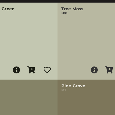
n Green
Tree Moss
508
Pine Grove
511