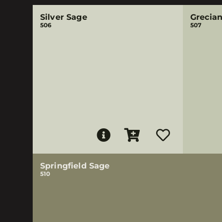
Silver Sage
Grecia
506
507
Springfield Sage
510