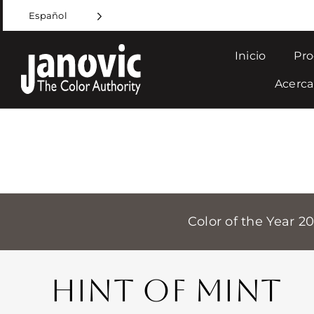
Skip
Español
to
content
Inicio
Pro
Acerca
Color of the Year 2
HINT OF MINT