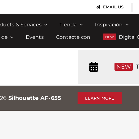
|
EMAIL US
ducts & Services
Tienda
Inspiración
 de
Events
Contacte con
Digital 
NEW
T
026
Silhouette AF-655
LEARN MORE