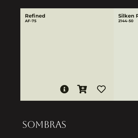
Refined
Silken 
AF-75
2144-50
SOMBRAS