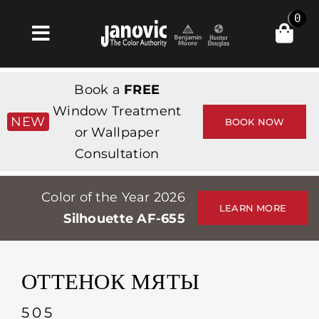
Skip
0
to
Toggle
content
Navigation
Главная
Book a
FREE
Products & Services
Window Treatment
NEW
BOOK NOW
or Wallpaper
Магазин
Consultation
Вдохновение
Color of the Year 2026
Professionals
LEARN MORE
Silhouette AF-655
Stores
О сайте
ОТТЕНОК МЯТЫ
События
505