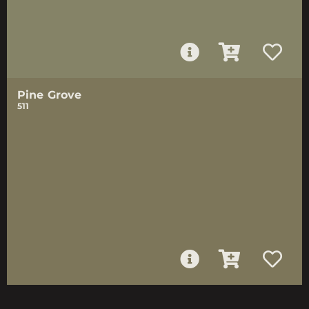
Pine Grove
511