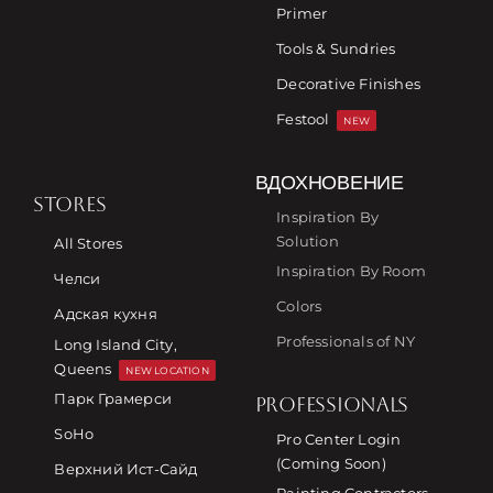
Primer
Tools & Sundries
Decorative Finishes
Festool
NEW
ВДОХНОВЕНИЕ
STORES
Inspiration By
Solution
All Stores
Inspiration By Room
Челси
Colors
Адская кухня
Professionals of NY
Long Island City,
Queens
NEW LOCATION
Парк Грамерси
PROFESSIONALS
SoHo
Pro Center Login
(Coming Soon)
Верхний Ист-Сайд