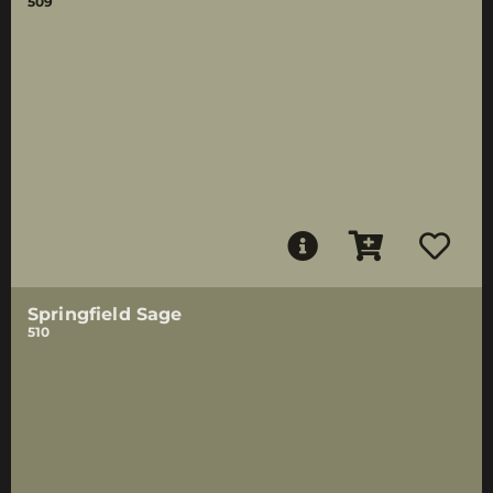
509
Springfield Sage
510