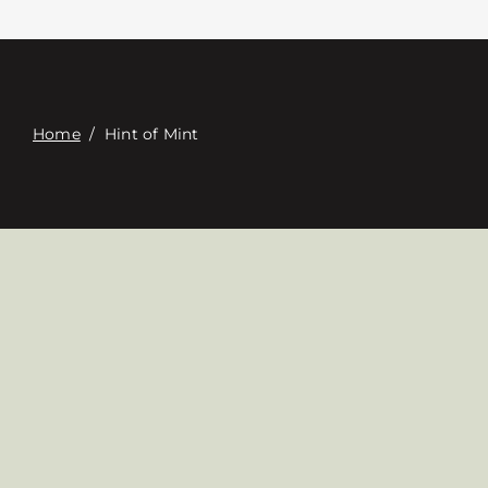
Связаться с
Digital Catalog
Home
/
Hint of Mint