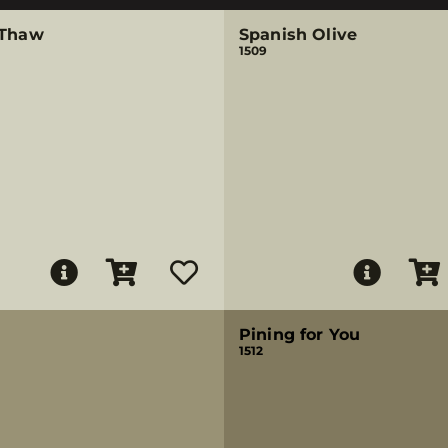
 Thaw
Spanish Olive
1509
Pining for You
1512