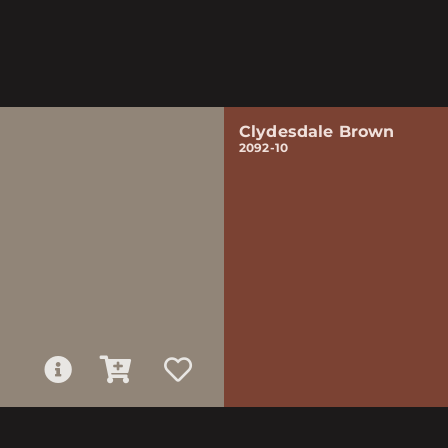
Clydesdale Brown
2092-10