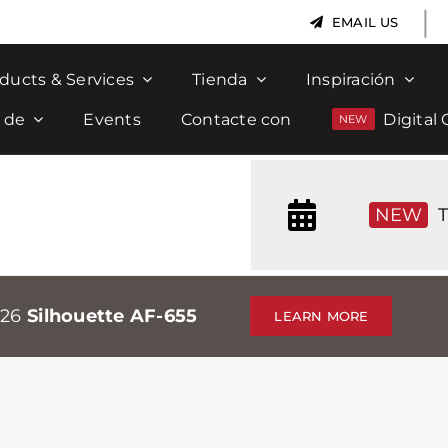
|
EMAIL US
ducts & Services
Tienda
Inspiración
 de
Events
Contacte con
Digital 
NEW
T
026
Silhouette AF-655
LEARN MORE