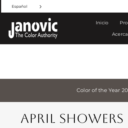
Skip
Español
to
content
Inicio
Pro
Acerca
Color of the Year 2
APRIL SHOWERS