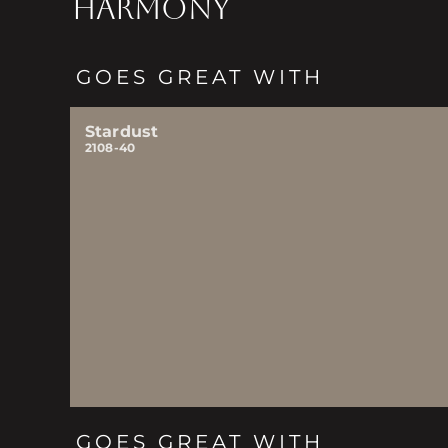
HARMONY
GOES GREAT WITH
Stardust
2108-40
GOES GREAT WITH