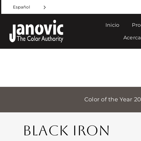
Skip
Español
to
content
Inicio
Pro
Acerca
Color of the Year 2
BLACK IRON