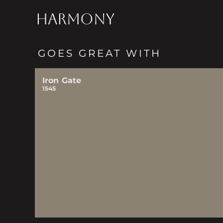
HARMONY
GOES GREAT WITH
Iron Gate
1545