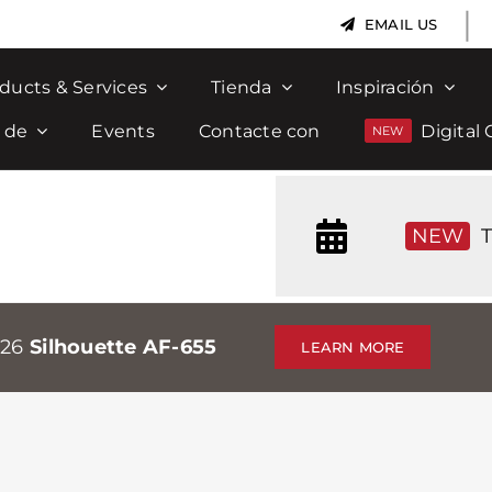
|
EMAIL US
ducts & Services
Tienda
Inspiración
 de
Events
Contacte con
Digital 
NEW
T
026
Silhouette AF-655
LEARN MORE