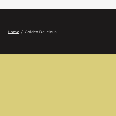
Επαφή
Digital Catalog
Home
/
Golden Delicious