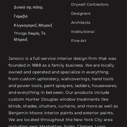
Drywall Contractors
Δυτικά της πόλης
Designers
Γιόρκβιλ
Architects
Κίνγκσμπριτζ, Μπρονξ
Institutional
Throgs Λαιμός, Το
Μπρονξ
Fine Art
Janovic is a full-service interior design firm that was
founded in 1888 as a family business. We are locally
owned and operated and specialize in everything
from custom upholstery, wallcoverings, hand tools
and power tools, paint sprayers, ladders, housewares,
and everything in between. Our products include
custom Hunter Douglas window treatments like
blinds, shades, shutters, curtains, and more as well as
Benjamin Moore interior paints and exterior paints.
We are located throughout the New York City area
including near Manhattan, SoHo, Chelsea, Long