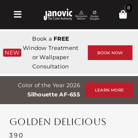
Skip
0
to
Toggle
content
Navigation
Σπίτι
Book a
FREE
Products & Services
Window Treatment
NEW
BOOK NOW
or Wallpaper
Κατάστημα
Consultation
Έμπνευση
Color of the Year 2026
Professionals
LEARN MORE
Silhouette AF-655
Stores
Περίπου
GOLDEN DELICIOUS
Εκδηλώσεις
390