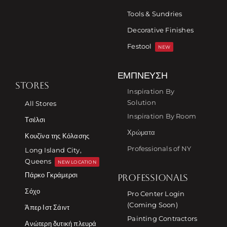
Tools & Sundries
Decorative Finishes
Festool
NEW
ΈΜΠΝΕΥΣΗ
STORES
Inspiration By
Solution
All Stores
Inspiration By Room
Τσέλσι
Χρώματα
Κουζίνα της Κόλασης
Professionals of NY
Long Island City,
Queens
NEW LOCATION
Πάρκο Γκράμερσι
PROFESSIONALS
Σόχο
Pro Center Login
(Coming Soon)
Άπερ Ιστ Σάιντ
Painting Contractors
Ανώτερη δυτική πλευρά