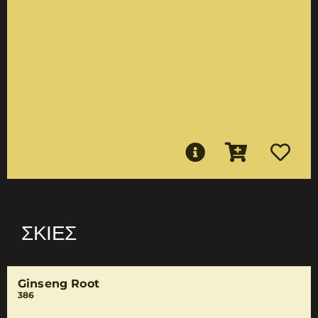
ΣΚΙΈΣ
Ginseng Root
386