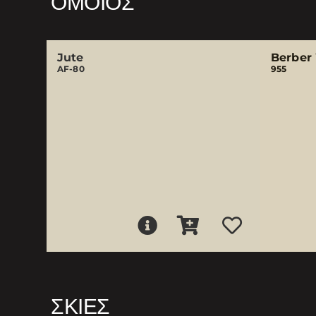
ΌΜΟΙΟΣ
Jute
Berber
AF-80
955
ΣΚΙΈΣ