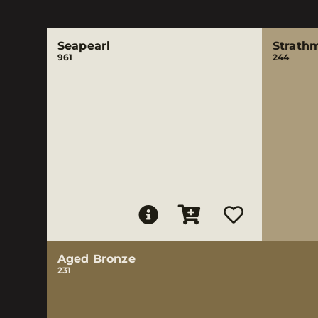
Seapearl
Strath
961
244
Aged Bronze
231