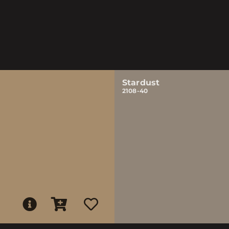
Stardust
2108-40