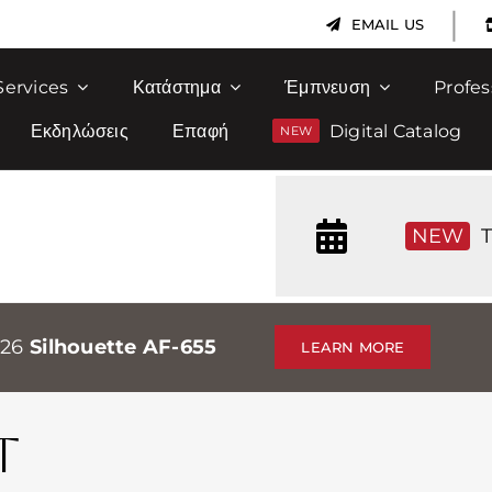
|
EMAIL US
Services
Κατάστημα
Έμπνευση
Profes
Εκδηλώσεις
Επαφή
Digital Catalog
NEW
T
026
Silhouette AF-655
LEARN MORE
T