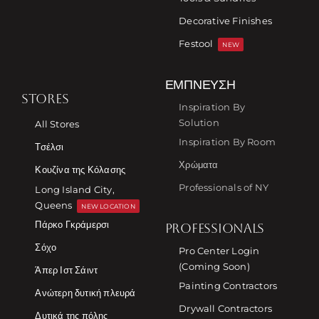
Decorative Finishes
Festool
NEW
ΈΜΠΝΕΥΣΗ
STORES
Inspiration By
Solution
All Stores
Inspiration By Room
Τσέλσι
Χρώματα
Κουζίνα της Κόλασης
Professionals of NY
Long Island City,
Queens
NEW LOCATION
Πάρκο Γκράμερσι
PROFESSIONALS
Σόχο
Pro Center Login
(Coming Soon)
Άπερ Ιστ Σάιντ
Painting Contractors
Ανώτερη δυτική πλευρά
Drywall Contractors
Δυτικά της πόλης