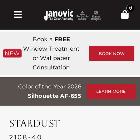
Skip
0
to
Toggle
content
Navigation
Σπίτι
Book a
FREE
Products & Services
Window Treatment
NEW
BOOK NOW
or Wallpaper
Κατάστημα
Consultation
Έμπνευση
Color of the Year 2026
Professionals
LEARN MORE
Silhouette AF-655
Stores
Περίπου
STARDUST
Εκδηλώσεις
2108-40