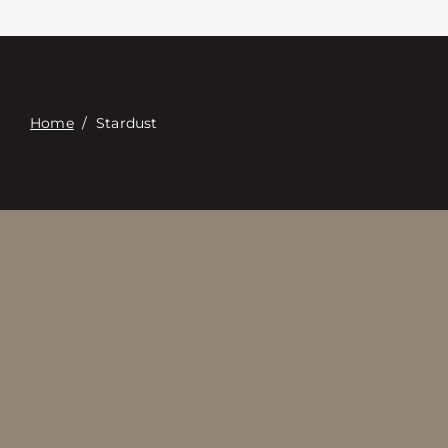
Επαφή
Digital Catalog
Home
/
Stardust