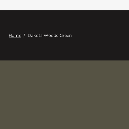
Επαφή
Digital Catalog
Home
/
Dakota Woods Green