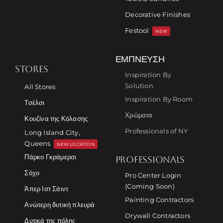
Decorative Finishes
Festool
NEW
ΈΜΠΝΕΥΣΗ
STORES
Inspiration By
Solution
All Stores
Inspiration By Room
Τσέλσι
Χρώματα
Κουζίνα της Κόλασης
Professionals of NY
Long Island City,
Queens
NEW LOCATION
Πάρκο Γκράμερσι
PROFESSIONALS
Σόχο
Pro Center Login
(Coming Soon)
Άπερ Ιστ Σάιντ
Painting Contractors
Ανώτερη δυτική πλευρά
Drywall Contractors
Δυτικά της πόλης