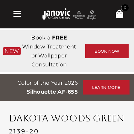
Skip
0
to
Toggle
content
Navigation
Σπίτι
Book a
FREE
Products & Services
Window Treatment
NEW
BOOK NOW
or Wallpaper
Κατάστημα
Consultation
Έμπνευση
Color of the Year 2026
Professionals
LEARN MORE
Silhouette AF-655
Stores
Περίπου
DAKOTA WOODS GREEN
Εκδηλώσεις
2139-20