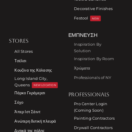
Decorative Finishes
Festool
NEW
ΈΜΠΝΕΥΣΗ
STORES
Inspiration By
Solution
All Stores
Inspiration By Room
Τσέλσι
Χρώματα
Κουζίνα της Κόλασης
Professionals of NY
Long Island City,
Queens
NEW LOCATION
Πάρκο Γκράμερσι
PROFESSIONALS
Σόχο
Pro Center Login
(Coming Soon)
Άπερ Ιστ Σάιντ
Painting Contractors
Ανώτερη δυτική πλευρά
Drywall Contractors
Δυτικά της πόλης