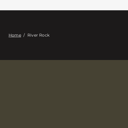
Επαφή
Digital Catalog
Home
/
River Rock