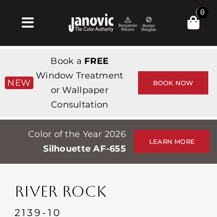
Skip
0
to
Toggle
content
Navigation
Σπίτι
Book a
FREE
Products & Services
Window Treatment
NEW
BOOK NOW
or Wallpaper
Κατάστημα
Consultation
Έμπνευση
Color of the Year 2026
Professionals
LEARN MORE
Silhouette AF-655
Stores
Περίπου
RIVER ROCK
Εκδηλώσεις
2139-10