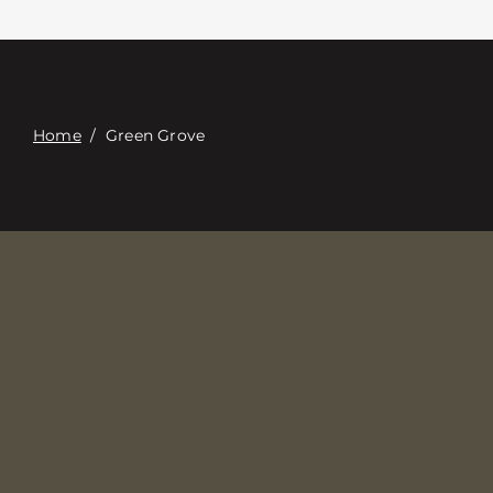
Επαφή
Digital Catalog
Home
/
Green Grove