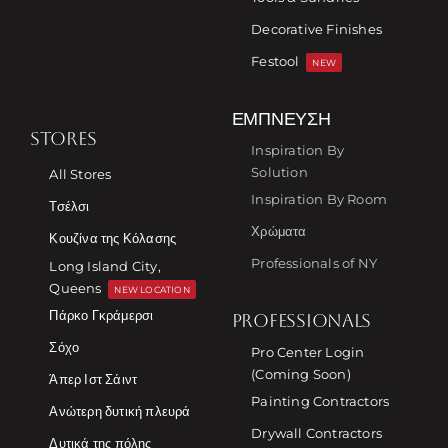
Decorative Finishes
Festool
NEW
ΈΜΠΝΕΥΣΗ
STORES
Inspiration By
Solution
All Stores
Inspiration By Room
Τσέλσι
Χρώματα
Κουζίνα της Κόλασης
Professionals of NY
Long Island City,
Queens
NEW LOCATION
Πάρκο Γκράμερσι
PROFESSIONALS
Σόχο
Pro Center Login
(Coming Soon)
Άπερ Ιστ Σάιντ
Painting Contractors
Ανώτερη δυτική πλευρά
Drywall Contractors
Δυτικά της πόλης