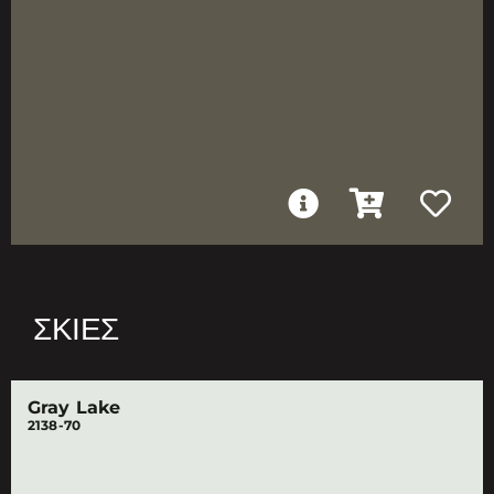
ΣΚΙΈΣ
Gray Lake
2138-70