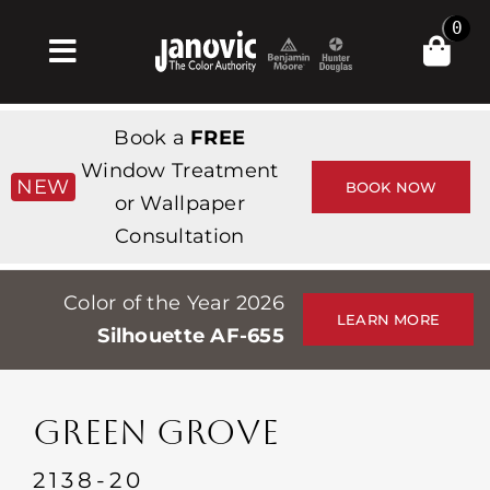
Skip
0
to
Toggle
content
Navigation
Σπίτι
Book a
FREE
Products & Services
Window Treatment
NEW
BOOK NOW
or Wallpaper
Κατάστημα
Consultation
Έμπνευση
Color of the Year 2026
Professionals
LEARN MORE
Silhouette AF-655
Stores
Περίπου
GREEN GROVE
Εκδηλώσεις
2138-20