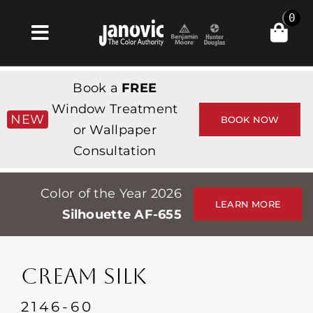
Skip
0
to
Toggle
content
Navigation
Σπίτι
Book a
FREE
Products & Services
Window Treatment
NEW
BOOK NOW
or Wallpaper
Κατάστημα
Consultation
Έμπνευση
Color of the Year 2026
Professionals
LEARN MORE
Silhouette AF-655
Stores
Περίπου
CREAM SILK
Εκδηλώσεις
2146-60