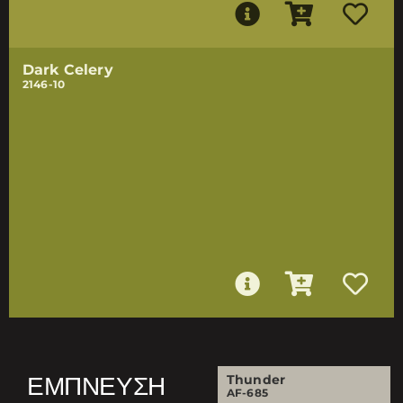
Dark Celery
2146-10
ΈΜΠΝΕΥΣΗ
Thunder
AF-685