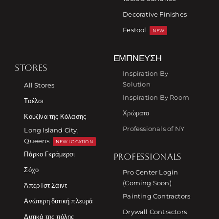
Decorative Finishes
Festool
NEW
ΈΜΠΝΕΥΣΗ
STORES
Inspiration By
Solution
All Stores
Inspiration By Room
Τσέλσι
Χρώματα
Κουζίνα της Κόλασης
Professionals of NY
Long Island City,
Queens
NEW LOCATION
Πάρκο Γκράμερσι
PROFESSIONALS
Σόχο
Pro Center Login
(Coming Soon)
Άπερ Ιστ Σάιντ
Painting Contractors
Ανώτερη δυτική πλευρά
Drywall Contractors
Δυτικά της πόλης