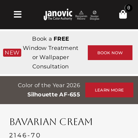
Skip
0
to
Toggle
content
Navigation
Σπίτι
Book a
FREE
Products & Services
Window Treatment
NEW
BOOK NOW
or Wallpaper
Κατάστημα
Consultation
Έμπνευση
Color of the Year 2026
Professionals
LEARN MORE
Silhouette AF-655
Stores
Περίπου
BAVARIAN CREAM
Εκδηλώσεις
2146-70