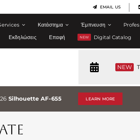
|
EMAIL US
Services
Κατάστημα
Έμπνευση
Profes
Εκδηλώσεις
Επαφή
Digital Catalog
NEW
T
026
Silhouette AF-655
LEARN MORE
ATE