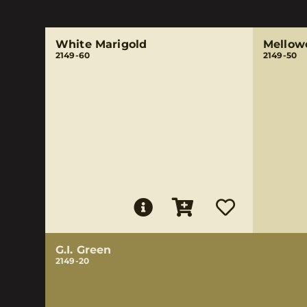
White Marigold
Mellow
2149-60
2149-50
G.I. Green
2149-20