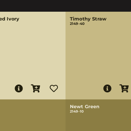
ed Ivory
Timothy Straw
2149-40
Newt Green
2149-10