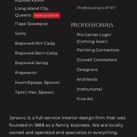
Professionals of NY
Long Island City,
Queens
NEW LOCATION
Парк Грамерси
PROFESSIONALS
SoHo
Pro Center Login
(Coming Soon)
Верхний Ист-Сайд
Painting Contractors
Верхний Вест-Сайд
Drywall Contractors
Верхний Запад
Designers
Йорквилл
Architects
Кингсбридж, Бронкс
Institutional
Трогс Нек, Бронкс
Fine Art
Janovic is a full-service interior design firm that was
founded in 1888 as a family business. We are locally
owned and operated and specialize in everything