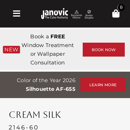
Skip
0
to
Toggle
content
Navigation
Главная
Book a
FREE
Products & Services
Window Treatment
NEW
BOOK NOW
or Wallpaper
Магазин
Consultation
Вдохновение
Color of the Year 2026
Professionals
LEARN MORE
Silhouette AF-655
Stores
О сайте
CREAM SILK
События
2146-60