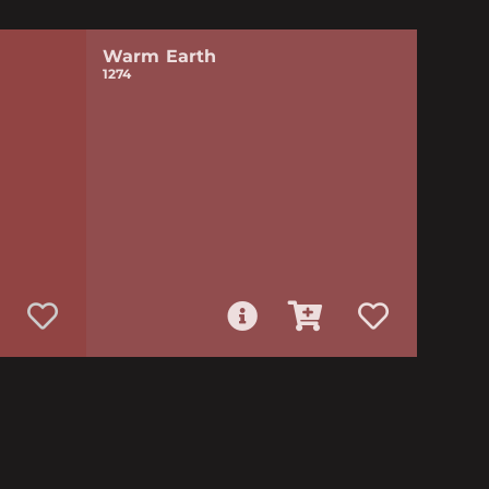
Warm Earth
1274