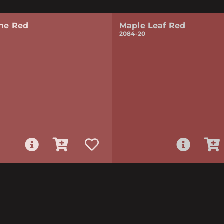
one Red
Maple Leaf Red
2084-20