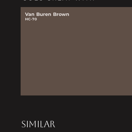
Van Buren Brown
HC-70
SIMILAR