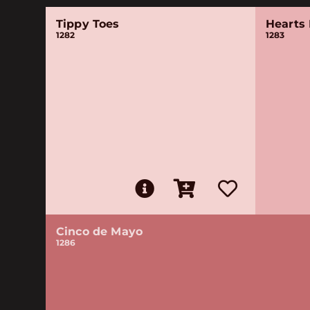
Tippy Toes
Hearts 
1282
1283
Cinco de Mayo
1286