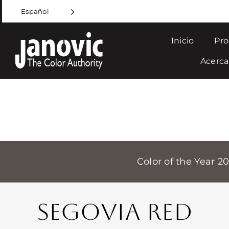
Skip
Español
to
content
Inicio
Pro
Acerca
Color of the Year 2
SEGOVIA RED