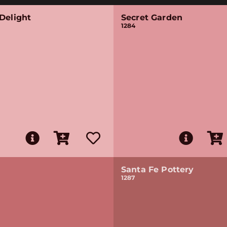
Delight
Secret Garden
1284
Santa Fe Pottery
1287