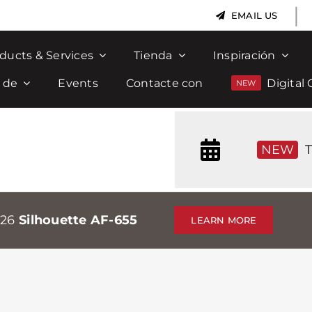
|
EMAIL US
ducts & Services
Tienda
Inspiración
 de
Events
Contacte con
Digital 
NEW
T
026
Silhouette AF-655
LEARN MORE