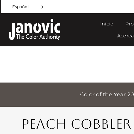
Skip
Español
to
content
Inicio
Pro
Acerca
Color of the Year 2
PEACH COBBLER