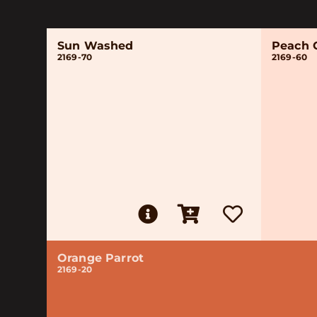
Sun Washed
Peach 
2169-70
2169-60
Orange Parrot
2169-20