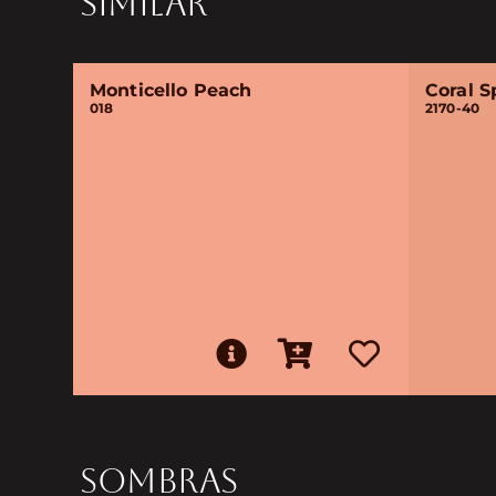
SIMILAR
Monticello Peach
Coral S
018
2170-40
SOMBRAS