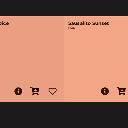
pice
Sausalito Sunset
074