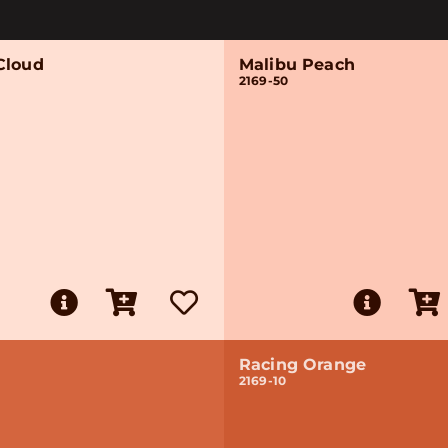
Cloud
Malibu Peach
2169-50
Racing Orange
2169-10