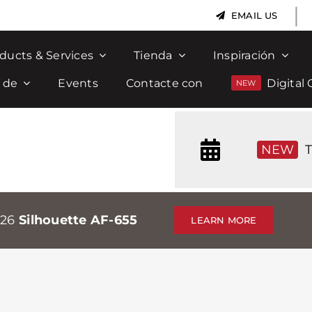
|
EMAIL US
ducts & Services
Tienda
Inspiración
 de
Events
Contacte con
Digital 
NEW
T
026
Silhouette AF-655
LEARN MORE