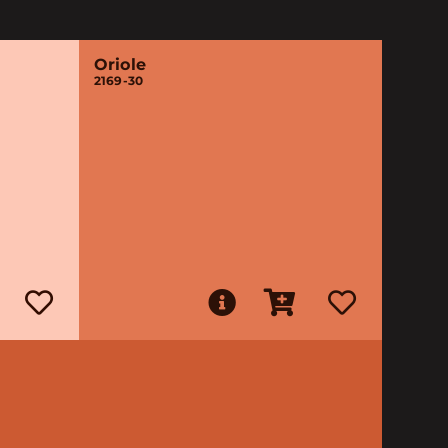
Oriole
2169-30