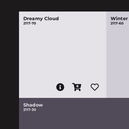
Dreamy Cloud
Winter
2117-70
2117-60
Shadow
2117-30