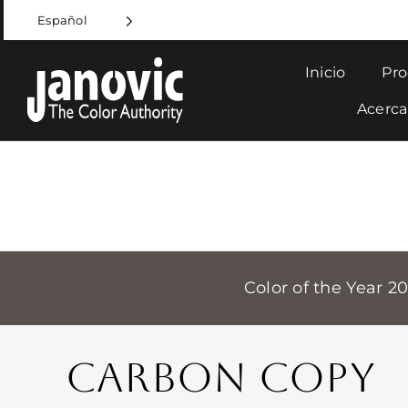
Skip
Español
to
content
Inicio
Pro
Acerca
Color of the Year 2
CARBON COPY