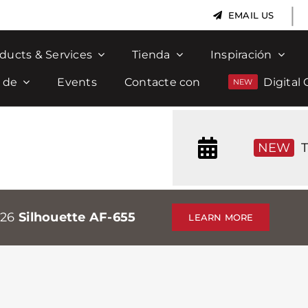
|
EMAIL US
ducts & Services
Tienda
Inspiración
 de
Events
Contacte con
Digital 
NEW
T
026
Silhouette AF-655
LEARN MORE