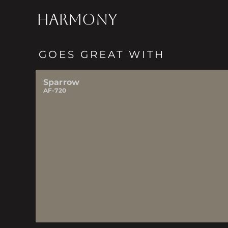
HARMONY
GOES GREAT WITH
Sparrow
AF-720