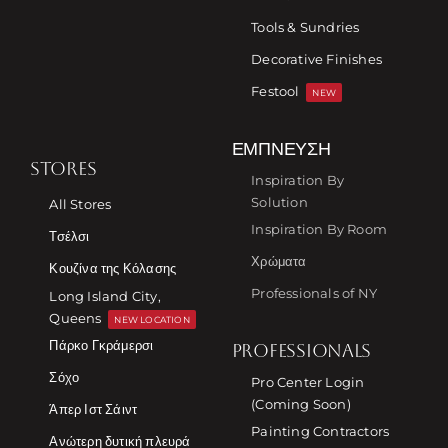
Tools & Sundries
Decorative Finishes
Festool
NEW
ΈΜΠΝΕΥΣΗ
STORES
Inspiration By
Solution
All Stores
Inspiration By Room
Τσέλσι
Χρώματα
Κουζίνα της Κόλασης
Professionals of NY
Long Island City,
Queens
NEW LOCATION
Πάρκο Γκράμερσι
PROFESSIONALS
Σόχο
Pro Center Login
(Coming Soon)
Άπερ Ιστ Σάιντ
Painting Contractors
Ανώτερη δυτική πλευρά