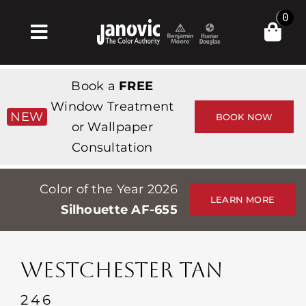
Skip
0
to
Toggle
content
Navigation
Σπίτι
Book a
FREE
Products & Services
Window Treatment
NEW
BOOK NOW
or Wallpaper
Κατάστημα
Consultation
Έμπνευση
Color of the Year 2026
Professionals
LEARN MORE
Silhouette AF-655
Stores
Περίπου
WESTCHESTER TAN
Εκδηλώσεις
246