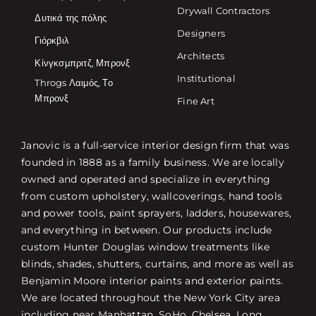
Drywall Contractors
Δυτικά της πόλης
Designers
Γιόρκβιλ
Architects
Κίνγκσμπριτζ, Μπρονξ
Institutional
Throgs Λαιμός, Το
Μπρονξ
Fine Art
Janovic is a full-service interior design firm that was
founded in 1888 as a family business. We are locally
owned and operated and specialize in everything
from custom upholstery, wallcoverings, hand tools
and power tools, paint sprayers, ladders, housewares,
and everything in between. Our products include
custom Hunter Douglas window treatments like
blinds, shades, shutters, curtains, and more as well as
Benjamin Moore interior paints and exterior paints.
We are located throughout the New York City area
including near Manhattan, SoHo, Chelsea, Long