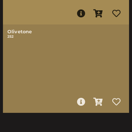
Olivetone
252