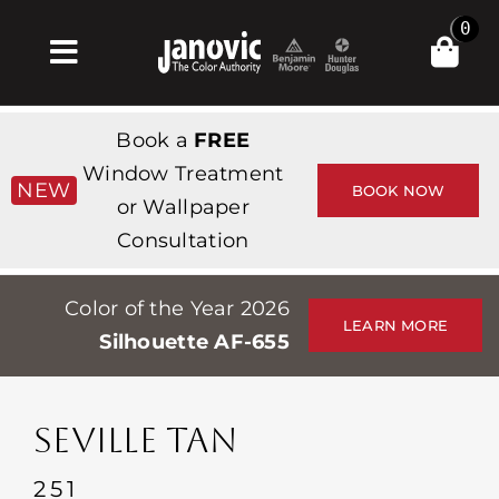
Skip
0
to
Toggle
content
Navigation
Σπίτι
Book a
FREE
Products & Services
Window Treatment
NEW
BOOK NOW
or Wallpaper
Κατάστημα
Consultation
Έμπνευση
Color of the Year 2026
Professionals
LEARN MORE
Silhouette AF-655
Stores
Περίπου
SEVILLE TAN
Εκδηλώσεις
251