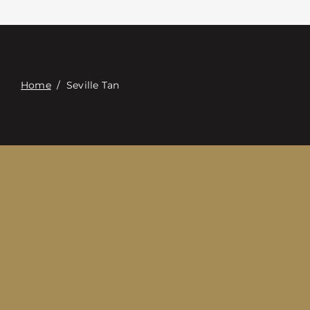
Επαφή
Digital Catalog
Home
/
Seville Tan