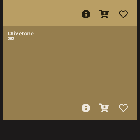
Olivetone
252