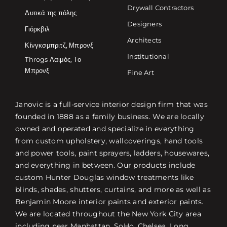
Drywall Contractors
Δυτικά της πόλης
Designers
Γιόρκβιλ
Architects
Κίνγκσμπριτζ, Μπρονξ
Institutional
Throgs Λαιμός, Το
Μπρονξ
Fine Art
Janovic is a full-service interior design firm that was
founded in 1888 as a family business. We are locally
owned and operated and specialize in everything
from custom upholstery, wallcoverings, hand tools
and power tools, paint sprayers, ladders, housewares,
and everything in between. Our products include
custom Hunter Douglas window treatments like
blinds, shades, shutters, curtains, and more as well as
Benjamin Moore interior paints and exterior paints.
We are located throughout the New York City area
including near Manhattan, SoHo, Chelsea, Long