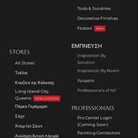
Tools & Sundries
Decorative Finishes
Festool
NEW
ΈΜΠΝΕΥΣΗ
STORES
Inspiration By
Solution
All Stores
Inspiration By Room
Τσέλσι
Χρώματα
Κουζίνα της Κόλασης
Professionals of NY
Long Island City,
Queens
NEW LOCATION
Πάρκο Γκράμερσι
PROFESSIONALS
Σόχο
Pro Center Login
(Coming Soon)
Άπερ Ιστ Σάιντ
Painting Contractors
Ανώτερη δυτική πλευρά