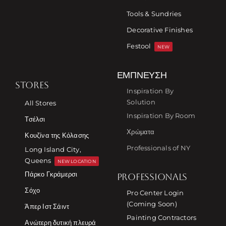
Tools & Sundries
Decorative Finishes
Festool
NEW
ΈΜΠΝΕΥΣΗ
STORES
Inspiration By
Solution
All Stores
Inspiration By Room
Τσέλσι
Χρώματα
Κουζίνα της Κόλασης
Professionals of NY
Long Island City,
Queens
NEW LOCATION
Πάρκο Γκράμερσι
PROFESSIONALS
Σόχο
Pro Center Login
(Coming Soon)
Άπερ Ιστ Σάιντ
Painting Contractors
Ανώτερη δυτική πλευρά