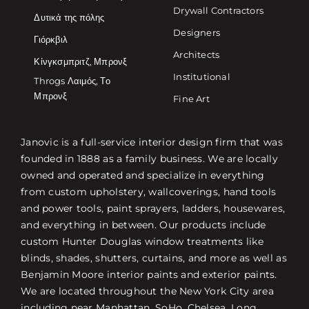
Drywall Contractors
Δυτικά της πόλης
Designers
Γιόρκβιλ
Architects
Κίνγκσμπριτζ, Μπρονξ
Institutional
Throgs Λαιμός, Το
Μπρονξ
Fine Art
Janovic is a full-service interior design firm that was
founded in 1888 as a family business. We are locally
owned and operated and specialize in everything
from custom upholstery, wallcoverings, hand tools
and power tools, paint sprayers, ladders, housewares,
and everything in between. Our products include
custom Hunter Douglas window treatments like
blinds, shades, shutters, curtains, and more as well as
Benjamin Moore interior paints and exterior paints.
We are located throughout the New York City area
including near Manhattan, SoHo, Chelsea, Long