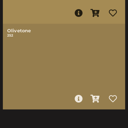
Olivetone
252