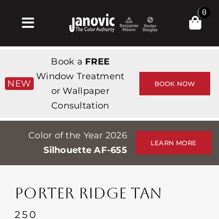
Skip
0
to
Toggle
content
Navigation
Σπίτι
Book a
FREE
Products & Services
Window Treatment
NEW
BOOK NOW
or Wallpaper
Κατάστημα
Consultation
Έμπνευση
Color of the Year 2026
Professionals
LEARN MORE
Silhouette AF-655
Stores
Περίπου
PORTER RIDGE TAN
Εκδηλώσεις
250