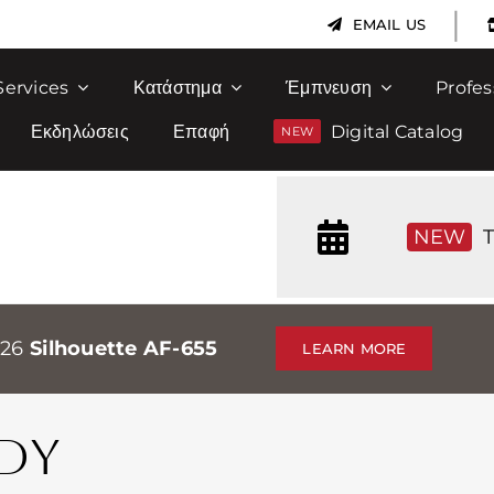
|
EMAIL US
Services
Κατάστημα
Έμπνευση
Profes
Εκδηλώσεις
Επαφή
Digital Catalog
NEW
T
026
Silhouette AF-655
LEARN MORE
DY