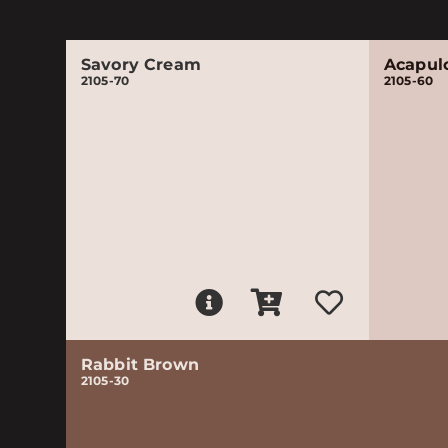
Savory Cream
Acapul
2105-70
2105-60
Rabbit Brown
2105-30