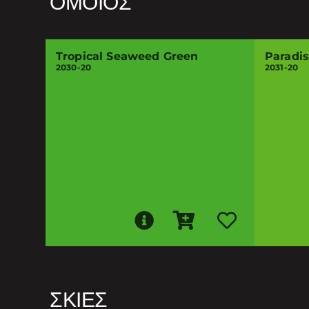
ΌΜΟΙΟΣ
Tropical Seaweed Green
Paradi
2030-20
2031-20
ΣΚΙΈΣ