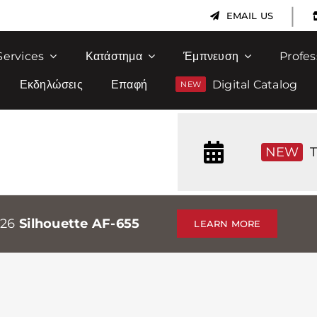
|
EMAIL US
Services
Κατάστημα
Έμπνευση
Profes
Εκδηλώσεις
Επαφή
Digital Catalog
NEW
T
026
Silhouette AF-655
LEARN MORE