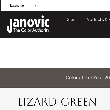
Skip
Ελληνικά
to
content
Σπίτι
Products & 
Color of the Year 2
LIZARD GREEN