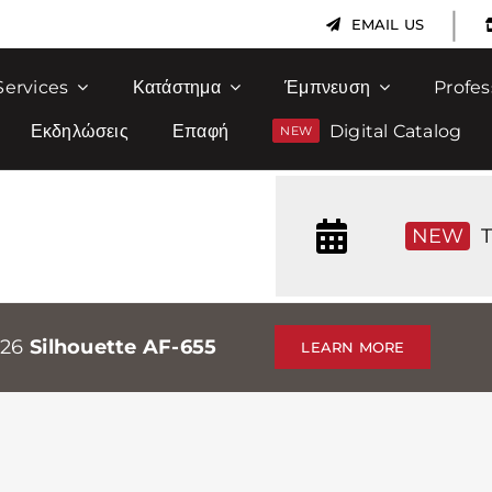
|
EMAIL US
Services
Κατάστημα
Έμπνευση
Profes
Εκδηλώσεις
Επαφή
Digital Catalog
NEW
T
026
Silhouette AF-655
LEARN MORE