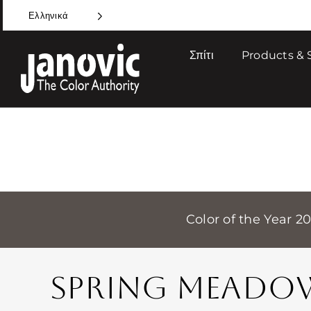
Skip
Ελληνικά
to
content
Σπίτι
Products & 
Color of the Year 2
SPRING MEADO