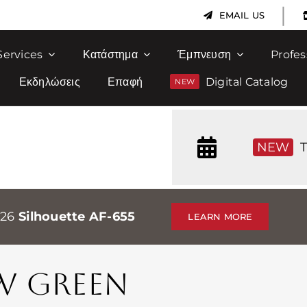
|
EMAIL US
Services
Κατάστημα
Έμπνευση
Profes
Εκδηλώσεις
Επαφή
Digital Catalog
NEW
T
026
Silhouette AF-655
LEARN MORE
W GREEN