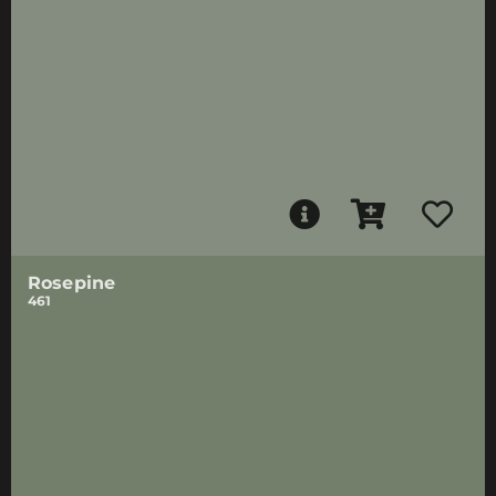
Rosepine
461