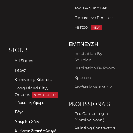
Tools & Sundries
Decorative Finishes
Festool
NEW
ΈΜΠΝΕΥΣΗ
STORES
Inspiration By
Solution
All Stores
Inspiration By Room
Τσέλσι
Χρώματα
Κουζίνα της Κόλασης
Professionals of NY
Long Island City,
Queens
NEW LOCATION
Πάρκο Γκράμερσι
PROFESSIONALS
Σόχο
Pro Center Login
(Coming Soon)
Άπερ Ιστ Σάιντ
Painting Contractors
Ανώτερη δυτική πλευρά