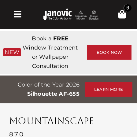
Skip
0
to
Toggle
content
Navigation
Σπίτι
Book a
FREE
Products & Services
Window Treatment
NEW
BOOK NOW
or Wallpaper
Κατάστημα
Consultation
Έμπνευση
Color of the Year 2026
Professionals
LEARN MORE
Silhouette AF-655
Stores
Περίπου
MOUNTAINSCAPE
Εκδηλώσεις
870