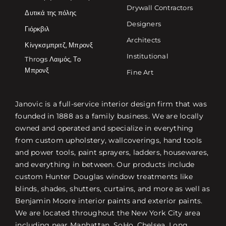
Drywall Contractors
Δυτικά της πόλης
Designers
Γιόρκβιλ
Architects
Κίνγκσμπριτζ, Μπρονξ
Institutional
Throgs Λαιμός, Το
Μπρονξ
Fine Art
Janovic is a full-service interior design firm that was
founded in 1888 as a family business. We are locally
owned and operated and specialize in everything
from custom upholstery, wallcoverings, hand tools
and power tools, paint sprayers, ladders, housewares,
and everything in between. Our products include
custom Hunter Douglas window treatments like
blinds, shades, shutters, curtains, and more as well as
Benjamin Moore interior paints and exterior paints.
We are located throughout the New York City area
including near Manhattan, SoHo, Chelsea, Long