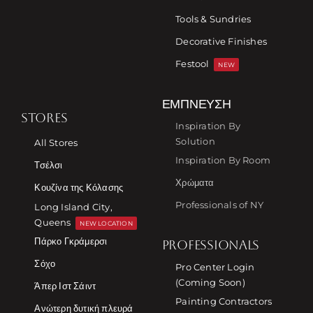
Tools & Sundries
Decorative Finishes
Festool
NEW
ΈΜΠΝΕΥΣΗ
STORES
Inspiration By
Solution
All Stores
Inspiration By Room
Τσέλσι
Χρώματα
Κουζίνα της Κόλασης
Professionals of NY
Long Island City,
Queens
NEW LOCATION
Πάρκο Γκράμερσι
PROFESSIONALS
Σόχο
Pro Center Login
(Coming Soon)
Άπερ Ιστ Σάιντ
Painting Contractors
Ανώτερη δυτική πλευρά