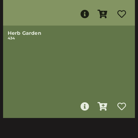
Herb Garden
434