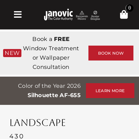
Skip
0
to
Toggle
content
Navigation
Σπίτι
Book a
FREE
Products & Services
Window Treatment
NEW
BOOK NOW
or Wallpaper
Κατάστημα
Consultation
Έμπνευση
Color of the Year 2026
Professionals
LEARN MORE
Silhouette AF-655
Stores
Περίπου
LANDSCAPE
Εκδηλώσεις
430