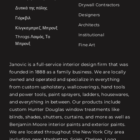
Drywall Contractors
Δυτικά της πόλης
Designers
Γιόρκβιλ
Architects
Κίνγκσμπριτζ, Μπρονξ
Institutional
Throgs Λαιμός, Το
Μπρονξ
Fine Art
Janovic is a full-service interior design firm that was
founded in 1888 as a family business. We are locally
owned and operated and specialize in everything
from custom upholstery, wallcoverings, hand tools
and power tools, paint sprayers, ladders, housewares,
and everything in between. Our products include
custom Hunter Douglas window treatments like
blinds, shades, shutters, curtains, and more as well as
Benjamin Moore interior paints and exterior paints.
We are located throughout the New York City area
including near Manhattan, SoHo, Chelsea, Long