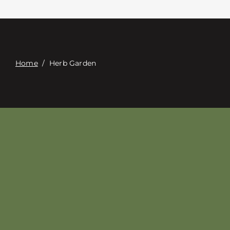
Επαφή
Digital Catalog
Home
/
Herb Garden