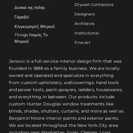
Drywall Contractors
Δυτικά της πόλης
Designers
Γιόρκβιλ
Architects
Κίνγκσμπριτζ, Μπρονξ
Institutional
Throgs Λαιμός, Το
Μπρονξ
Fine Art
Janovic is a full-service interior design firm that was
founded in 1888 as a family business. We are locally
owned and operated and specialize in everything
from custom upholstery, wallcoverings, hand tools
and power tools, paint sprayers, ladders, housewares,
and everything in between. Our products include
custom Hunter Douglas window treatments like
blinds, shades, shutters, curtains, and more as well as
Benjamin Moore interior paints and exterior paints.
We are located throughout the New York City area
including near Manhattan, SoHo, Chelsea, Long