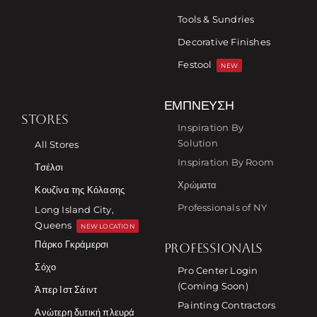
Tools & Sundries
Decorative Finishes
Festool
NEW
ΈΜΠΝΕΥΣΗ
STORES
Inspiration By
Solution
All Stores
Inspiration By Room
Τσέλσι
Χρώματα
Κουζίνα της Κόλασης
Professionals of NY
Long Island City,
Queens
NEW LOCATION
Πάρκο Γκράμερσι
PROFESSIONALS
Σόχο
Pro Center Login
(Coming Soon)
Άπερ Ιστ Σάιντ
Painting Contractors
Ανώτερη δυτική πλευρά