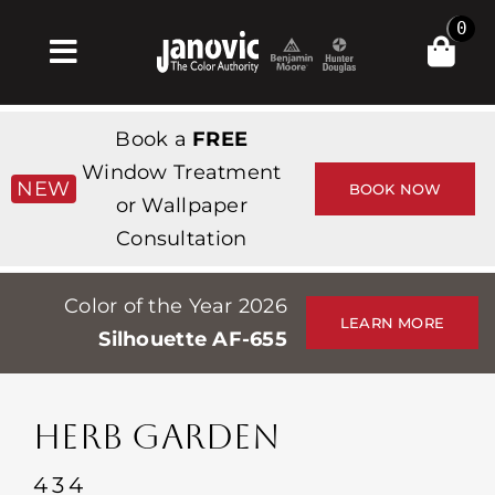
Skip
0
to
Toggle
content
Navigation
Σπίτι
Book a
FREE
Products & Services
Window Treatment
NEW
BOOK NOW
or Wallpaper
Κατάστημα
Consultation
Έμπνευση
Color of the Year 2026
Professionals
LEARN MORE
Silhouette AF-655
Stores
Περίπου
HERB GARDEN
Εκδηλώσεις
434