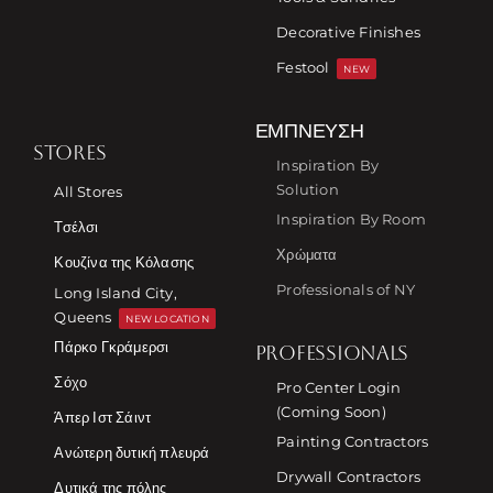
Decorative Finishes
Festool
NEW
ΈΜΠΝΕΥΣΗ
STORES
Inspiration By
Solution
All Stores
Inspiration By Room
Τσέλσι
Χρώματα
Κουζίνα της Κόλασης
Professionals of NY
Long Island City,
Queens
NEW LOCATION
Πάρκο Γκράμερσι
PROFESSIONALS
Σόχο
Pro Center Login
(Coming Soon)
Άπερ Ιστ Σάιντ
Painting Contractors
Ανώτερη δυτική πλευρά
Drywall Contractors
Δυτικά της πόλης