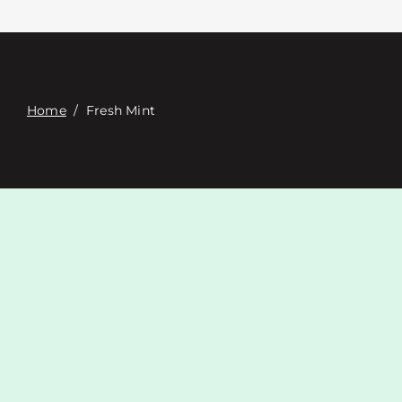
Επαφή
Digital Catalog
Home
/
Fresh Mint