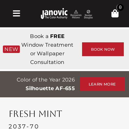
Skip
0
to
Toggle
content
Navigation
Σπίτι
Book a
FREE
Products & Services
Window Treatment
NEW
BOOK NOW
or Wallpaper
Κατάστημα
Consultation
Έμπνευση
Color of the Year 2026
Professionals
LEARN MORE
Silhouette AF-655
Stores
Περίπου
FRESH MINT
Εκδηλώσεις
2037-70