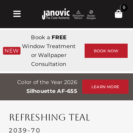
Skip
0
to
Toggle
content
Navigation
Σπίτι
Book a
FREE
Products & Services
Window Treatment
NEW
BOOK NOW
or Wallpaper
Κατάστημα
Consultation
Έμπνευση
Color of the Year 2026
Professionals
LEARN MORE
Silhouette AF-655
Stores
Περίπου
REFRESHING TEAL
Εκδηλώσεις
2039-70