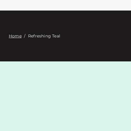
Επαφή
Digital Catalog
Home
/
Refreshing Teal