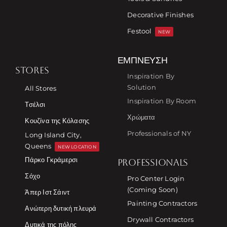
Decorative Finishes
Festool
NEW
ΈΜΠΝΕΥΣΗ
STORES
Inspiration By
Solution
All Stores
Inspiration By Room
Τσέλσι
Χρώματα
Κουζίνα της Κόλασης
Professionals of NY
Long Island City,
Queens
NEW LOCATION
Πάρκο Γκράμερσι
PROFESSIONALS
Σόχο
Pro Center Login
(Coming Soon)
Άπερ Ιστ Σάιντ
Painting Contractors
Ανώτερη δυτική πλευρά
Drywall Contractors
Δυτικά της πόλης