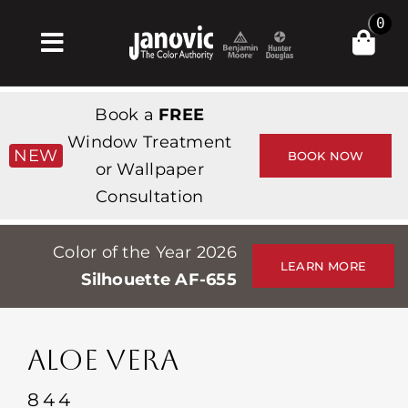
Skip
0
to
Toggle
content
Navigation
Σπίτι
Book a
FREE
Products & Services
Window Treatment
NEW
BOOK NOW
or Wallpaper
Κατάστημα
Consultation
Έμπνευση
Color of the Year 2026
Professionals
LEARN MORE
Silhouette AF-655
Stores
Περίπου
ALOE VERA
Εκδηλώσεις
844