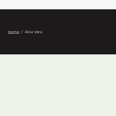
Επαφή
Digital Catalog
Home
/
Aloe Vera