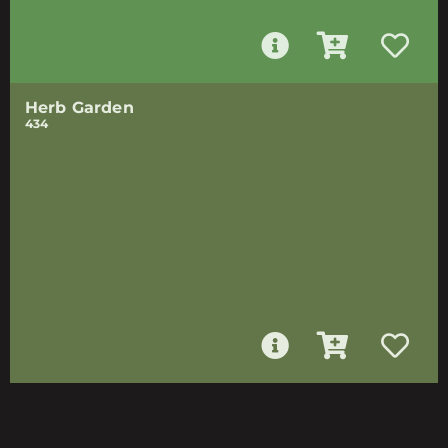
Herb Garden
434