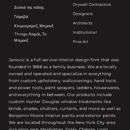
Drywall Contractors
Δυτικά της πόλης
Designers
Γιόρκβιλ
Architects
Κίνγκσμπριτζ, Μπρονξ
Institutional
Throgs Λαιμός, Το
Μπρονξ
Fine Art
Janovic is a full-service interior design firm that was
founded in 1888 as a family business. We are locally
owned and operated and specialize in everything
from custom upholstery, wallcoverings, hand tools
and power tools, paint sprayers, ladders, housewares,
and everything in between. Our products include
custom Hunter Douglas window treatments like
blinds, shades, shutters, curtains, and more as well as
Benjamin Moore interior paints and exterior paints.
We are located throughout the New York City area
including near Manhattan, SoHo, Chelsea, Long