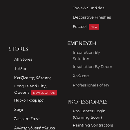
Tools & Sundries
Decorative Finishes
Festool
NEW
ΈΜΠΝΕΥΣΗ
STORES
Inspiration By
Solution
All Stores
Inspiration By Room
Τσέλσι
Χρώματα
Κουζίνα της Κόλασης
Professionals of NY
Long Island City,
Queens
NEW LOCATION
Πάρκο Γκράμερσι
PROFESSIONALS
Σόχο
Pro Center Login
(Coming Soon)
Άπερ Ιστ Σάιντ
Painting Contractors
Ανώτερη δυτική πλευρά