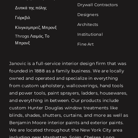
Drywall Contractors
Δυτικά της πόλης
Designers
Γιόρκβιλ
Architects
Κίνγκσμπριτζ, Μπρονξ
Institutional
Throgs Λαιμός, Το
Μπρονξ
Fine Art
Janovic is a full-service interior design firm that was
founded in 1888 as a family business. We are locally
owned and operated and specialize in everything
from custom upholstery, wallcoverings, hand tools
and power tools, paint sprayers, ladders, housewares,
and everything in between. Our products include
custom Hunter Douglas window treatments like
blinds, shades, shutters, curtains, and more as well as
Benjamin Moore interior paints and exterior paints.
We are located throughout the New York City area
including near Manhattan, SoHo, Chelsea, Long