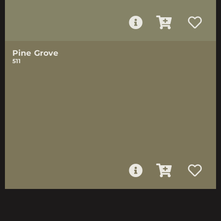
Pine Grove
511