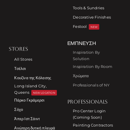
Tools & Sundries
Decorative Finishes
Festool
NEW
ΈΜΠΝΕΥΣΗ
STORES
Inspiration By
Solution
All Stores
Inspiration By Room
Τσέλσι
Χρώματα
Κουζίνα της Κόλασης
Professionals of NY
Long Island City,
Queens
NEW LOCATION
Πάρκο Γκράμερσι
PROFESSIONALS
Σόχο
Pro Center Login
(Coming Soon)
Άπερ Ιστ Σάιντ
Painting Contractors
Ανώτερη δυτική πλευρά