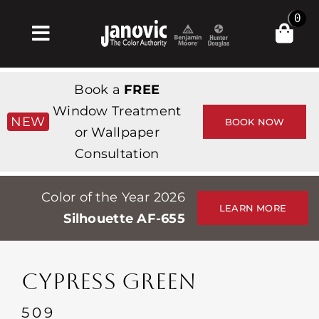
Skip
0
to
Toggle
content
Navigation
Σπίτι
Book a
FREE
Products & Services
Window Treatment
NEW
BOOK NOW
or Wallpaper
Κατάστημα
Consultation
Έμπνευση
Color of the Year 2026
Professionals
LEARN MORE
Silhouette AF-655
Stores
Περίπου
CYPRESS GREEN
Εκδηλώσεις
509