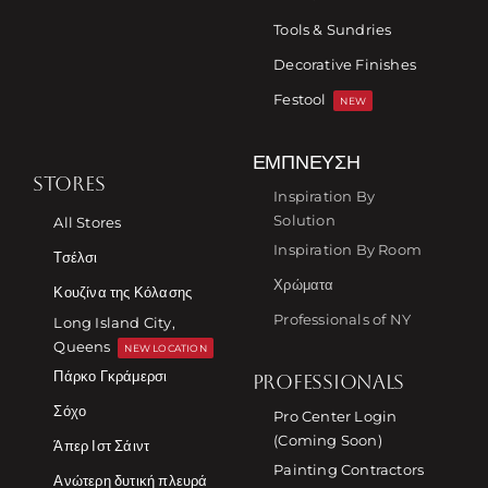
Tools & Sundries
Decorative Finishes
Festool
NEW
ΈΜΠΝΕΥΣΗ
STORES
Inspiration By
Solution
All Stores
Inspiration By Room
Τσέλσι
Χρώματα
Κουζίνα της Κόλασης
Professionals of NY
Long Island City,
Queens
NEW LOCATION
Πάρκο Γκράμερσι
PROFESSIONALS
Σόχο
Pro Center Login
(Coming Soon)
Άπερ Ιστ Σάιντ
Painting Contractors
Ανώτερη δυτική πλευρά