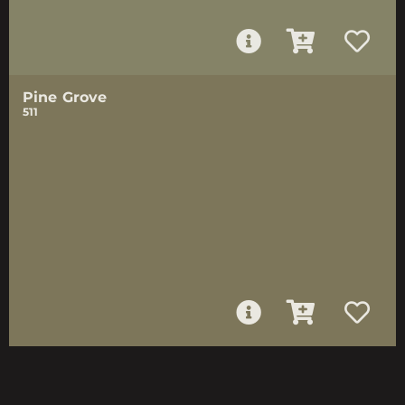
Pine Grove
511