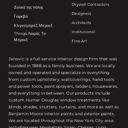
Drywall Contractors
Δυτικά της πόλης
Designers
Γιόρκβιλ
Architects
Κίνγκσμπριτζ, Μπρονξ
Institutional
Throgs Λαιμός, Το
Μπρονξ
Fine Art
Janovic is a full-service interior design firm that was
founded in 1888 as a family business. We are locally
owned and operated and specialize in everything
from custom upholstery, wallcoverings, hand tools
and power tools, paint sprayers, ladders, housewares,
and everything in between. Our products include
custom Hunter Douglas window treatments like
blinds, shades, shutters, curtains, and more as well as
Benjamin Moore interior paints and exterior paints.
We are located throughout the New York City area
including near Manhattan, SoHo, Chelsea, Long