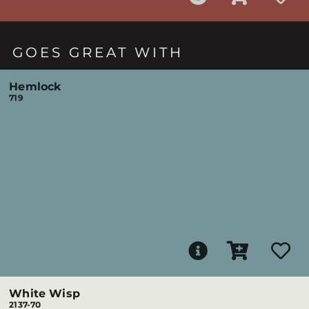
GOES GREAT WITH
Hemlock
719
White Wisp
2137-70