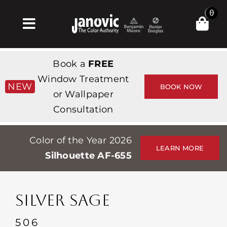
Skip
0
to
Toggle
content
Navigation
Σπίτι
Book a
FREE
Products & Services
Window Treatment
NEW
BOOK NOW
or Wallpaper
Κατάστημα
Consultation
Έμπνευση
Color of the Year 2026
Professionals
LEARN MORE
Silhouette AF-655
Stores
Περίπου
SILVER SAGE
Εκδηλώσεις
506