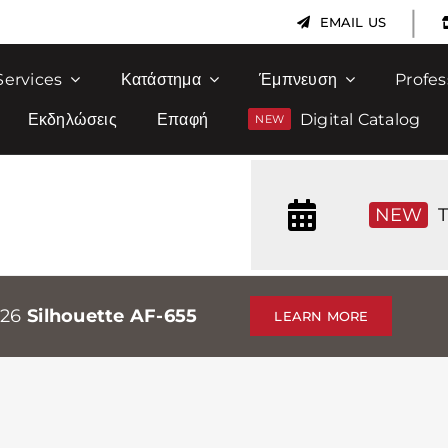
|
EMAIL US
Services
Κατάστημα
Έμπνευση
Profes
Εκδηλώσεις
Επαφή
Digital Catalog
NEW
T
026
Silhouette AF-655
LEARN MORE