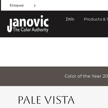
Skip
Ελληνικά
to
content
Σπίτι
Products & 
Color of the Year 2
PALE VISTA