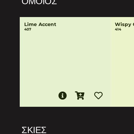
ΌΜΟΙΟΣ
Lime Accent
Wispy 
407
414
ΣΚΙΈΣ