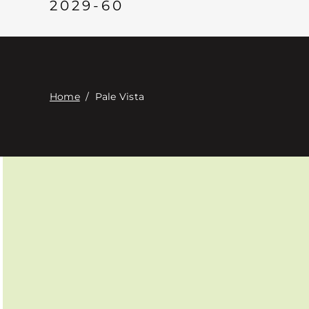
2029-60
Home
/
Pale Vista