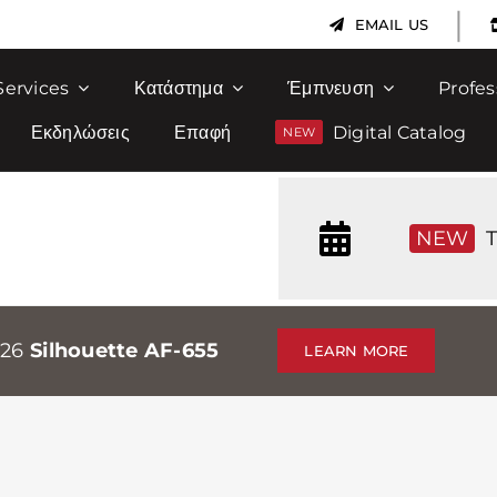
|
EMAIL US
Services
Κατάστημα
Έμπνευση
Profes
Εκδηλώσεις
Επαφή
Digital Catalog
NEW
T
026
Silhouette AF-655
LEARN MORE