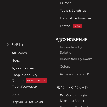
Primer
Tools & Sundries
Decorative Finishes
Festool
NEW
ВДОХНОВЕНИЕ
STORES
Inspiration By
Solution
All Stores
Inspiration By Room
Челси
Colors
Адская кухня
Professionals of NY
Long Island City,
Queens
NEW LOCATION
Парк Грамерси
PROFESSIONALS
SoHo
Pro Center Login
(Coming Soon)
Верхний Ист-Сайд