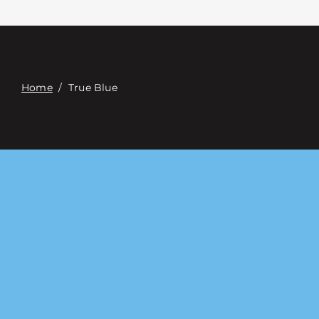
Связаться с
Digital Catalog
Home
/
True Blue