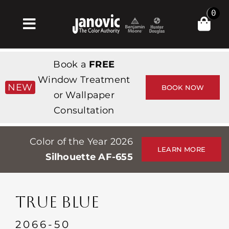
Skip
0
to
Toggle
content
Navigation
Главная
Book a
FREE
Products & Services
Window Treatment
NEW
BOOK NOW
or Wallpaper
Магазин
Consultation
Вдохновение
Color of the Year 2026
Professionals
LEARN MORE
Silhouette AF-655
Stores
О сайте
TRUE BLUE
События
2066-50