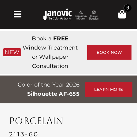
Skip
0
to
Toggle
content
Navigation
Главная
Book a
FREE
Products & Services
Window Treatment
NEW
BOOK NOW
or Wallpaper
Магазин
Consultation
Вдохновение
Color of the Year 2026
Professionals
LEARN MORE
Silhouette AF-655
Stores
О сайте
PORCELAIN
События
2113-60