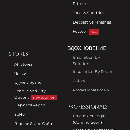
Primer
Tools & Sundries
Decorative Finishes
Festool
NEW
ВДОХНОВЕНИЕ
STORES
Inspiration By
Solution
All Stores
Inspiration By Room
Челси
Colors
Адская кухня
Professionals of NY
Long Island City,
Queens
NEW LOCATION
Парк Грамерси
PROFESSIONALS
SoHo
Pro Center Login
(Coming Soon)
Верхний Ист-Сайд