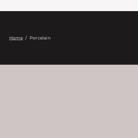
Связаться с
Digital Catalog
Home
/
Porcelain