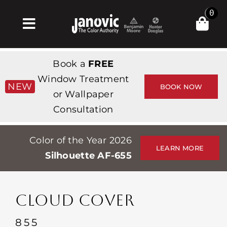
Skip
0
to
Toggle
content
Navigation
Главная
Book a
FREE
Products & Services
Window Treatment
NEW
BOOK NOW
or Wallpaper
Магазин
Consultation
Вдохновение
Color of the Year 2026
Professionals
LEARN MORE
Silhouette AF-655
Stores
О сайте
CLOUD COVER
События
855