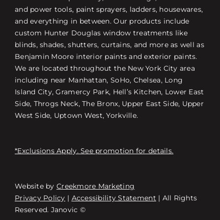
and power tools, paint sprayers, ladders, housewares,
and everything in between. Our products include
custom Hunter Douglas window treatments like
blinds, shades, shutters, curtains, and more as well as
Benjamin Moore interior paints and exterior paints.
We are located throughout the New York City area
including near Manhattan, SoHo, Chelsea, Long
Island City, Gramercy Park, Hell’s Kitchen, Lower East
Side, Throgs Neck, The Bronx, Upper East Side, Upper
West Side, Uptown West, Yorkville.
*Exclusions Apply. See promotion for details.
Website by
Creekmore Marketing
Free Consultation
Privacy Policy
|
Accessibility Statement
| All Rights
Reserved. Janovic ©
Найти магазин