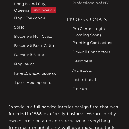
Professionals of NY
Long Island City,
Queens
NEW LOCATION
Парк Грамерси
PROFESSIONALS
SoHo
Pro Center Login
(Coming Soon)
Верхний Ист-Сайд
Painting Contractors
Верхний Вест-Сайд
Drywall Contractors
Верхний Запад
Designers
Йорквилл
Architects
Кингсбридж, Бронкс
Institutional
Трогс Нек, Бронкс
Fine Art
Janovic is a full-service interior design firm that was
founded in 1888 as a family business. We are locally
owned and operated and specialize in everything
from custom upholstery, wallcoverings, hand tools