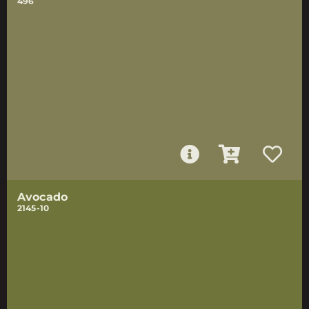
496
Avocado
2145-10