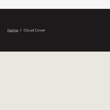
Связаться с
Digital Catalog
Home
/
Cloud Cover