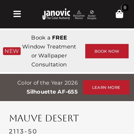
Skip
0
to
Toggle
content
Navigation
Главная
Book a
FREE
Products & Services
Window Treatment
NEW
BOOK NOW
or Wallpaper
Магазин
Consultation
Вдохновение
Color of the Year 2026
Professionals
LEARN MORE
Silhouette AF-655
Stores
О сайте
MAUVE DESERT
События
2113-50