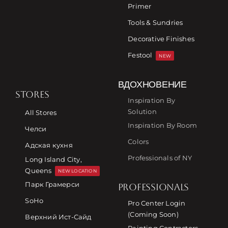
Primer
Tools & Sundries
Decorative Finishes
Festool
NEW
ВДОХНОВЕНИЕ
STORES
Inspiration By
Solution
All Stores
Inspiration By Room
Челси
Colors
Адская кухня
Professionals of NY
Long Island City,
Queens
NEW LOCATION
Парк Грамерси
PROFESSIONALS
SoHo
Pro Center Login
(Coming Soon)
Верхний Ист-Сайд