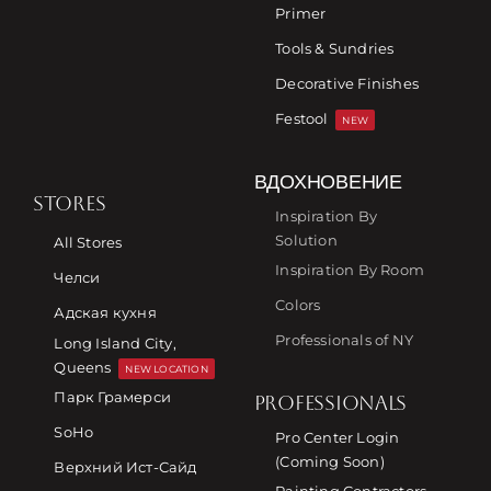
Primer
Tools & Sundries
Decorative Finishes
Festool
NEW
ВДОХНОВЕНИЕ
STORES
Inspiration By
Solution
All Stores
Inspiration By Room
Челси
Colors
Адская кухня
Professionals of NY
Long Island City,
Queens
NEW LOCATION
Парк Грамерси
PROFESSIONALS
SoHo
Pro Center Login
(Coming Soon)
Верхний Ист-Сайд