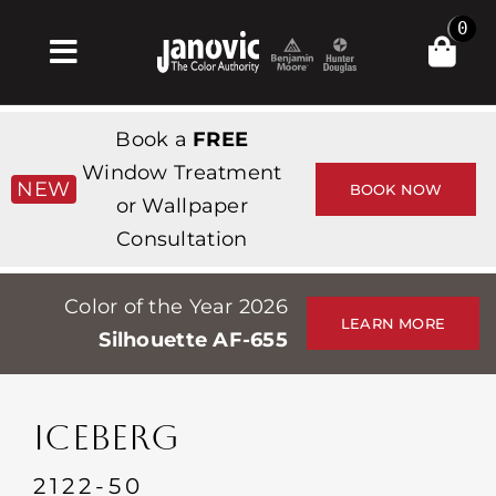
Skip
0
to
Toggle
content
Navigation
Главная
Book a
FREE
Products & Services
Window Treatment
NEW
BOOK NOW
or Wallpaper
Магазин
Consultation
Вдохновение
Color of the Year 2026
Professionals
LEARN MORE
Silhouette AF-655
Stores
О сайте
ICEBERG
События
2122-50