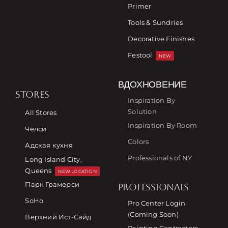
Primer
Tools & Sundries
Decorative Finishes
Festool
NEW
ВДОХНОВЕНИЕ
STORES
Inspiration By
Solution
All Stores
Inspiration By Room
Челси
Colors
Адская кухня
Professionals of NY
Long Island City,
Queens
NEW LOCATION
Парк Грамерси
PROFESSIONALS
SoHo
Pro Center Login
(Coming Soon)
Верхний Ист-Сайд