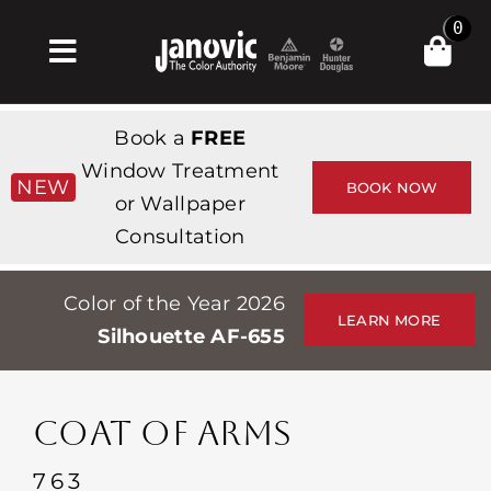
Skip
0
to
Toggle
content
Navigation
Главная
Book a
FREE
Products & Services
Window Treatment
NEW
BOOK NOW
or Wallpaper
Магазин
Consultation
Вдохновение
Color of the Year 2026
Professionals
LEARN MORE
Silhouette AF-655
Stores
О сайте
COAT OF ARMS
События
763