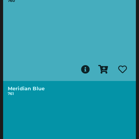
760
Meridian Blue
761