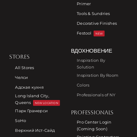
Primer
Tools & Sundries
Decorative Finishes
Festool
NEW
ВДОХНОВЕНИЕ
STORES
Inspiration By
Solution
All Stores
Inspiration By Room
Челси
Colors
Адская кухня
Professionals of NY
Long Island City,
Queens
NEW LOCATION
Парк Грамерси
PROFESSIONALS
SoHo
Pro Center Login
(Coming Soon)
Верхний Ист-Сайд