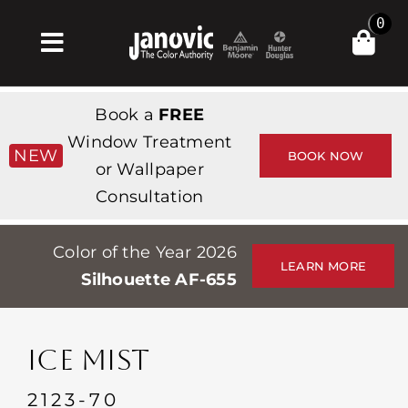
Skip
0
to
Toggle
content
Navigation
Главная
Book a
FREE
Products & Services
Window Treatment
NEW
BOOK NOW
or Wallpaper
Магазин
Consultation
Вдохновение
Color of the Year 2026
Professionals
LEARN MORE
Silhouette AF-655
Stores
О сайте
ICE MIST
События
2123-70