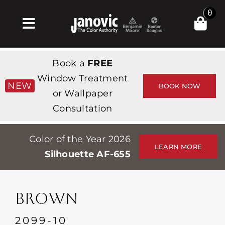
Skip
0
to
Toggle
content
Navigation
Главная
Book a
FREE
Products & Services
Window Treatment
NEW
BOOK NOW
or Wallpaper
Магазин
Consultation
Вдохновение
Color of the Year 2026
Professionals
LEARN MORE
Silhouette AF-655
Stores
О сайте
BROWN
События
2099-10