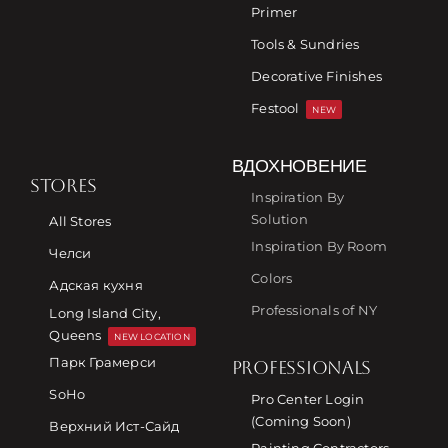
Primer
Tools & Sundries
Decorative Finishes
Festool
NEW
ВДОХНОВЕНИЕ
STORES
Inspiration By
Solution
All Stores
Inspiration By Room
Челси
Colors
Адская кухня
Professionals of NY
Long Island City,
Queens
NEW LOCATION
Парк Грамерси
PROFESSIONALS
SoHo
Pro Center Login
(Coming Soon)
Верхний Ист-Сайд