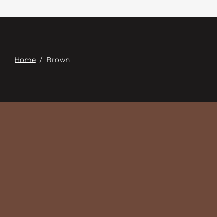
Связаться с
Digital Catalog
Home
/
Brown