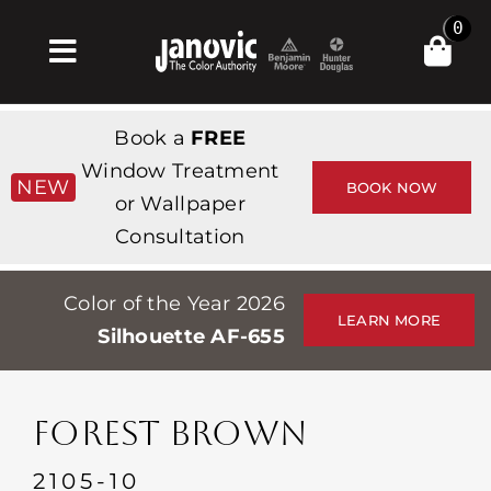
Skip
0
to
Toggle
content
Navigation
Главная
Book a
FREE
Products & Services
Window Treatment
NEW
BOOK NOW
or Wallpaper
Магазин
Consultation
Вдохновение
Color of the Year 2026
Professionals
LEARN MORE
Silhouette AF-655
Stores
О сайте
FOREST BROWN
События
2105-10