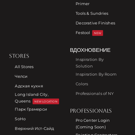
Primer
Tools & Sundries
Decorative Finishes
Festool
NEW
ВДОХНОВЕНИЕ
STORES
Inspiration By
Solution
All Stores
Inspiration By Room
Челси
Colors
Адская кухня
Professionals of NY
Long Island City,
Queens
NEW LOCATION
Парк Грамерси
PROFESSIONALS
SoHo
Pro Center Login
(Coming Soon)
Верхний Ист-Сайд