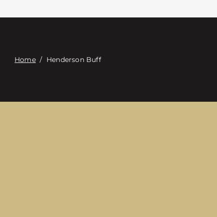
접촉
Digital Catalog
Home
/
Henderson Buff