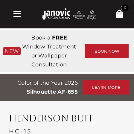
Skip
0
to
Toggle
content
Navigation
집
Book a
FREE
Products & Services
Window Treatment
NEW
BOOK NOW
or Wallpaper
가게
Consultation
영감
Color of the Year 2026
Professionals
LEARN MORE
Silhouette AF-655
Stores
약
HENDERSON BUFF
Events
HC-15