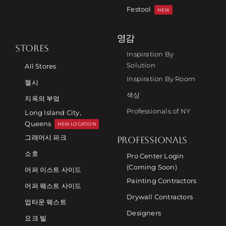
Festool
NEW
영감
STORES
Inspiration By
Solution
All Stores
Inspiration By Room
첼시
색상
지옥의 부엌
Professionals of NY
Long Island City,
Queens
NEW LOCATION
그래머시 파크
PROFESSIONALS
소호
Pro Center Login
(Coming Soon)
어퍼 이스트 사이드
Painting Contractors
어퍼 웨스트 사이드
Drywall Contractors
업타운 웨스트
Designers
요크 빌